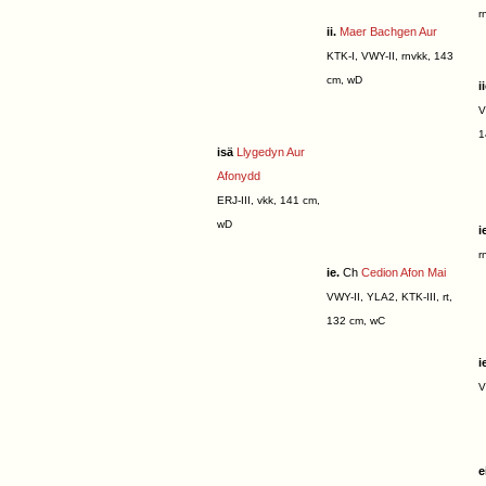
r
ii.
Maer Bachgen Aur
KTK-I, VWY-II, rnvkk, 143
cm, wD
i
V
1
isä
Llygedyn Aur
Afonydd
ERJ-III, vkk, 141 cm,
wD
i
r
ie.
Ch
Cedion Afon Mai
VWY-II, YLA2, KTK-III, rt,
132 cm, wC
i
V
e