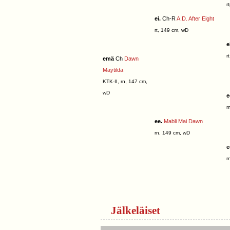
r
ei.
Ch-R
A.D. After Eight
rt, 149 cm, wD
e
r
emä
Ch
Dawn
Maytilda
KTK-II, rn, 147 cm,
wD
e
m
ee.
Mabli Mai Dawn
rn, 149 cm, wD
e
r
Jälkeläiset