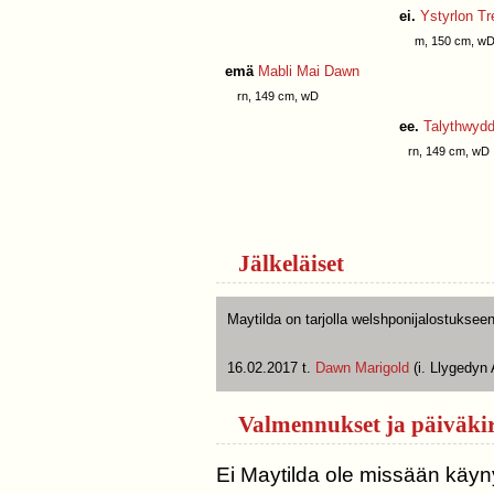
ei.
Ystyrlon T
m, 150 cm, w
emä
Mabli Mai Dawn
rn, 149 cm, wD
ee.
Talythwyd
rn, 149 cm, wD
Jälkeläiset
Maytilda on tarjolla welshponijalostukseen
16.02.2017 t.
Dawn Marigold
(i. Llygedyn 
Valmennukset ja päiväkir
Ei Maytilda ole missään käyny