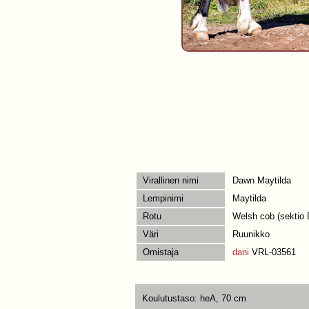
Virallinen nimi
Dawn Maytilda
Lempinimi
Maytilda
Rotu
Welsh cob (sektio 
Väri
Ruunikko
Omistaja
dani
VRL-03561
Koulutustaso: heA, 70 cm