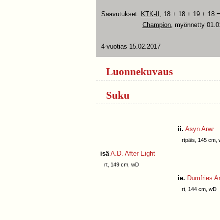
Saavutukset:
KTK-II
, 18 + 18 + 19 + 18 
Champion
, myönnetty 01.0
4-vuotias 15.02.2017
Luonnekuvaus
Suku
ii.
Asyn Arwr
rtpäis, 145 cm,
isä
A.D. After Eight
rt, 149 cm, wD
ie.
Dumfries A
rt, 144 cm, wD