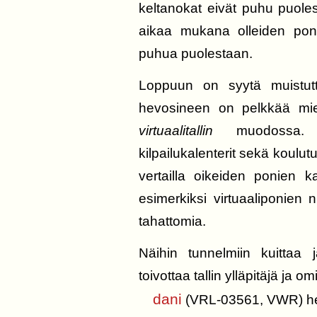
keltanokat eivät puhu puoles
aikaa mukana olleiden ponie
puhua puolestaan.
Loppuun on syytä muistutta
hevosineen on pelkkää mieli
virtuaalitallin
muodossa. S
kilpailukalenterit sekä koulutu
vertailla oikeiden ponien k
esimerkiksi virtuaaliponien n
tahattomia.
Näihin tunnelmiin kuittaa ja
toivottaa tallin ylläpitäjä ja om
dani
(VRL-03561, VWR) h