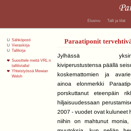
Etusivu
Talli ja tilat
Paraatiponit tervehtivä
Sähköposti
Vieraskirja
Tallikirja
Jylhässä yksinäis
Suosittele meitä VRL:n
kiviperustustensa päällä seis
tallilistalla!
Yhteistyössä Mewian
koskemattomien ja avarie
Welsh
ainoa elonmerkki Paraatipo
porskuttanut eteenpäin ri
hiljaisuudessaan perustamis
2007 - vuodet ovat kuluneet 
niihin on mahtunut monia, 
muutoksia, kun neljän hevo