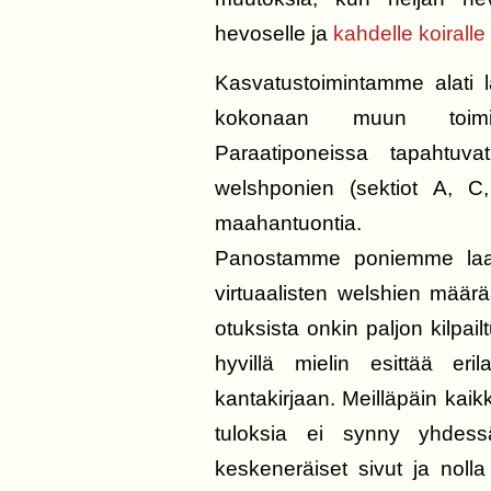
hevoselle ja
kahdelle
koiralle
Kasvatustoimintamme alati 
kokonaan muun toimin
Paraatiponeissa tapahtuva
welshponien (sektiot A, C,
maahantuontia.
Panostamme poniemme laatu
virtuaalisten welshien määr
otuksista onkin paljon kilpail
hyvillä mielin esittää eril
kantakirjaan. Meilläpäin kaikk
tuloksia ei synny yhdess
keskeneräiset sivut ja noll