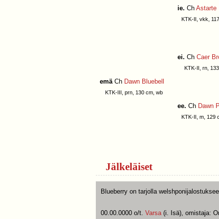
ie.
Ch
Astarte
KTK-II, vkk, 11
ei.
Ch
Caer Br
KTK-II, rn, 133
emä
Ch
Dawn Bluebell
KTK-III, prn, 130 cm, wb
ee.
Ch
Dawn P
KTK-II, m, 129 
Jälkeläiset
Blueberry on tarjolla welshponijalostuksee
00.00.0000 o/t.
Varsa
(i. Isä), omistaja: 