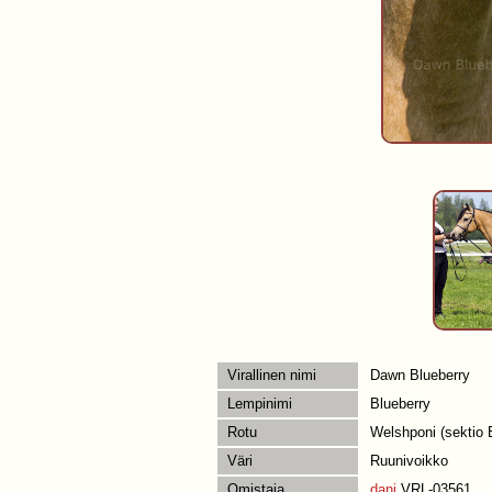
Virallinen nimi
Dawn Blueberry
Lempinimi
Blueberry
Rotu
Welshponi (sektio 
Väri
Ruunivoikko
Omistaja
dani
VRL-03561