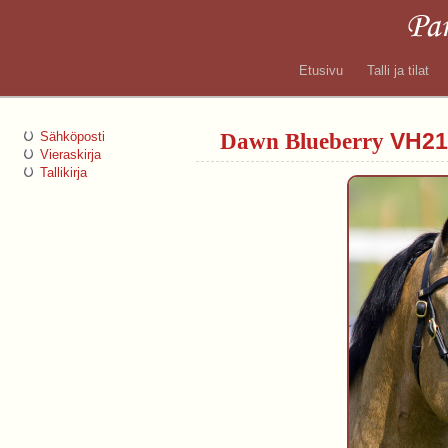
Etusivu
Talli ja tilat
Dawn Blueberry
VH21
Sähköposti
Vieraskirja
Tallikirja