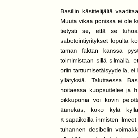
Basillin käsittelijältä vaadit
Muuta vikaa ponissa ei ole k
tietysti se, että se tuho
sabotointiyritykset lopulta
tämän faktan kanssa pyst
toimimistaan sillä silmällä,
oriin tarttumisetäisyydellä, e
yllätyksiä. Taluttaessa Ba
hoitaessa kuopsuttelee ja hu
pikkuponia voi kovin pelott
äänekäs, koko kylä kyllä
Kisapaikoilla ihmisten ilmee
tuhannen desibelin voimakk