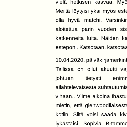
vielä hetkisen kasvaa. Myös
Meiltä löytyisi yksi myös est
olla hyvä matchi. Varsinki
aloitettua parin vuoden si
katkenneita luita. Näiden k
esteponi. Katsotaan, katsotaa
10.04.2020, päiväkirjamerkin
Tallissa on ollut akuutti 
johtuen tietysti enimm
ailahtelevaisesta suhtautumises
vihaan.. Viime aikoina ihast
mietin, että glenwoodilaisest
kotiin. Siitä voisi saada k
lykästäisi. Sopivia B-tammo