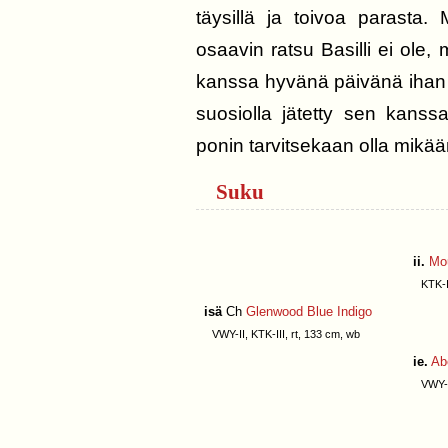
täysillä ja toivoa parasta
osaavin ratsu Basilli ei ole,
kanssa hyvänä päivänä ihan 
suosiolla jätetty sen kanssa
ponin tarvitsekaan olla mik
Suku
ii.
Mo
KTK-II,
isä
Ch
Glenwood Blue Indigo
VWY-II, KTK-III, rt, 133 cm, wb
ie.
Ab
VWY-II