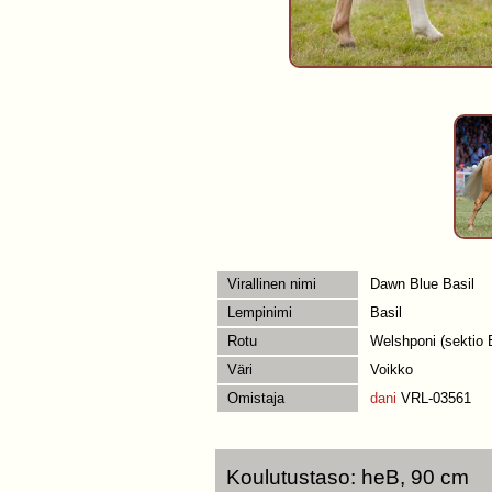
Virallinen nimi
Dawn Blue Basil
Lempinimi
Basil
Rotu
Welshponi (sektio 
Väri
Voikko
Omistaja
dani
VRL-03561
Koulutustaso: heB, 90 cm