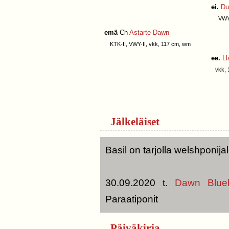
ei.
Du
VWY-AB
emä
Ch
Astarte Dawn
KTK-II, VWY-II, vkk, 117 cm, wm
ee.
Ll
vkk, 1
Jälkeläiset
Basil on tarjolla welshponij
30.09.2020 t.
Dawn Blueb
Paraatiponit
Päiväkirja