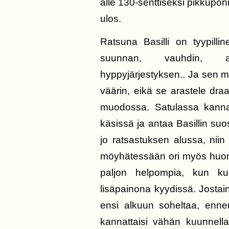
alle 130-senttiseksi pikkupo
ulos.
Ratsuna Basilli on tyypilli
suunnan, vauhdin, ask
hyppyjärjestyksen.. Ja sen mi
väärin, eikä se arastele dra
muodossa. Satulassa kannat
käsissä ja antaa Basillin su
jo ratsastuksen alussa, nii
möyhätessään ori myös huoma
paljon helpompia, kun ku
lisäpainona kyydissä. Jostain
ensi alkuun soheltaa, ennen
kannattaisi vähän kuunnella