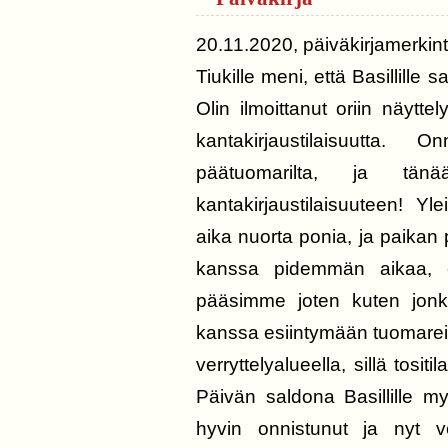
20.11.2020, päiväkirjamerkin
Tiukille meni, että Basillille 
Olin ilmoittanut oriin näytte
kantakirjaustilaisuutta. 
päätuomarilta, ja tänä
kantakirjaustilaisuuteen! Yle
aika nuorta ponia, ja paikan p
kanssa pidemmän aikaa, e
pääsimme joten kuten jonki
kanssa esiintymään tuomareide
verryttelyalueella, sillä tositi
Päivän saldona Basillille myö
hyvin onnistunut ja nyt v