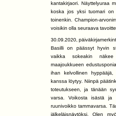
kantakirjaori. Näyttelyuraa 
koska jos yksi tuomari on 
toinenkin. Champion-arvonimi
voisikin olla seuraava tavoit
30.09.2020, päiväkirjamerkin
Basilli on päässyt hyvin s
vaikka sokeakin näkee 
maajoukkueen edustusponia 
ihan kelvollinen hyppääjä
kanssa löytyy. Niinpä pääti
toteutukseen, ja tänään syn
varsa. Voikosta isästä ja 
ruunivoikko tammavarsa. Täm
jälkeläisnäytöksi. Olen my