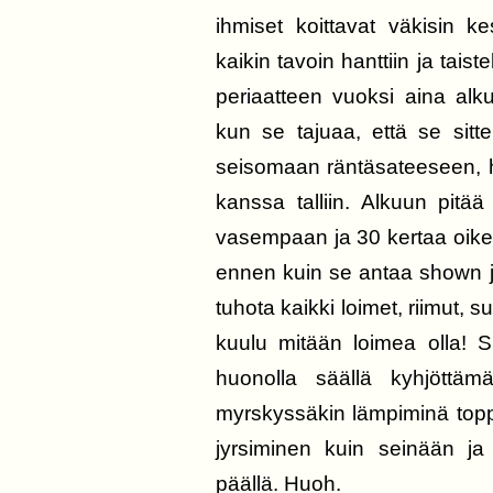
ihmiset koittavat väkisin k
kaikin tavoin hanttiin ja tais
periaatteen vuoksi aina alk
kun se tajuaa, että se sitt
seisomaan räntäsateeseen, h
kanssa talliin. Alkuun pitä
vasempaan ja 30 kertaa oikea
ennen kuin se antaa shown jä
tuhota kaikki loimet, riimut, s
kuulu mitään loimea olla! Sit
huonolla säällä kyhjöttä
myrskyssäkin lämpiminä topp
jyrsiminen kuin seinään ja 
päällä. Huoh.