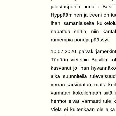
jalostusponin rinnalle Basill
Hyppääminen ja treeni on tuo
ihan samanlaiselta kuikelol
napattua sertin, niin kanta
rumempia poneja päässyt.
10.07.2020, päiväkirjamerkin
Tänään vietettiin Basillin k
kasvanut jo ihan hyvännäköi
aika suunnitella tulevaisuu
verran kärsimätön, mutta ku
varmaan kokeilemaan siitä 
hermot eivät varmasti tule
Vielä ei kuitenkaan ole aik