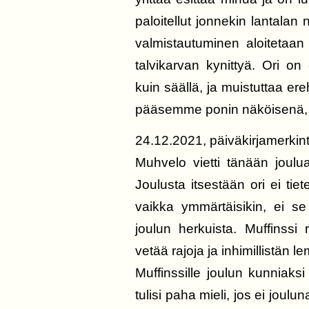
paloitellut jonnekin lantalan
valmistautuminen aloitetaan
talvikarvan kynittyä. Ori on
kuin säällä, ja muistuttaa er
pääsemme ponin näköisenä, o
24.12.2021, päiväkirjamerkin
Muhvelo vietti tänään joulua,
Joulusta itsestään ori ei ti
vaikka ymmärtäisikin, ei se 
joulun herkuista. Muffinssi
vetää rajoja ja inhimillistän l
Muffinssille joulun kunniaks
tulisi paha mieli, jos ei joul