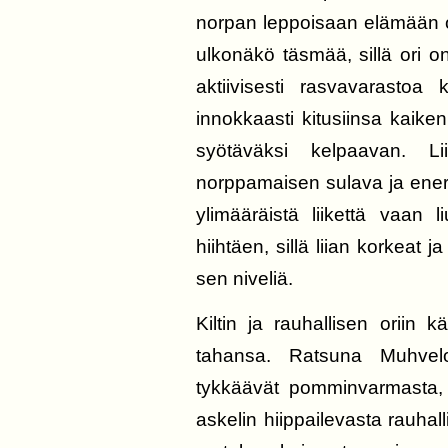
norpan leppoisaan elämään o
ulkonäkö täsmää, sillä ori 
aktiivisesti rasvavarastoa
innokkaasti kitusiinsa kaike
syötäväksi kelpaavan. Li
norppamaisen sulava ja energ
ylimääräistä liikettä vaan 
hiihtäen, sillä liian korkeat j
sen niveliä.
Kiltin ja rauhallisen oriin k
tahansa. Ratsuna Muhvelo
tykkäävät pomminvarmasta, h
askelin hiippailevasta rauhall