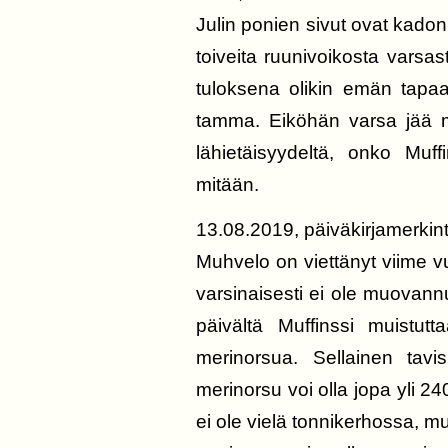
Julin ponien sivut ovat kadonn
toiveita ruunivoikosta varsas
tuloksena olikin emän tapaa
tamma. Eiköhän varsa jää me
lähietäisyydeltä, onko Muff
mitään.
13.08.2019, päiväkirjamerkin
Muhvelo on viettänyt viime 
varsinaisesti ei ole muovann
päivältä Muffinssi muistut
merinorsua. Sellainen tavi
merinorsu voi olla jopa yli 24
ei ole vielä tonnikerhossa,