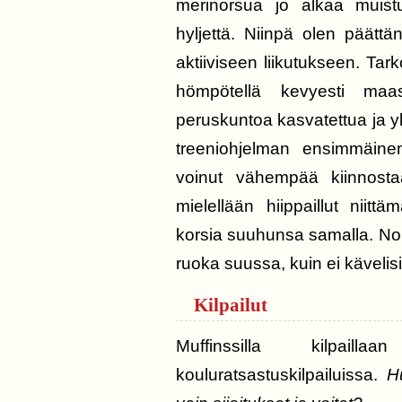
merinorsua jo alkaa muistut
hyljettä. Niinpä olen päättä
aktiiviseen liikutukseen. Tark
hömpötellä kevyesti maa
peruskuntoa kasvatettua ja y
treeniohjelman ensimmäinen
voinut vähempää kiinnostaa
mielellään hiippaillut niit
korsia suuhunsa samalla. Noh
ruoka suussa, kuin ei kävelis
Kilpailut
Muffinssilla kilpail
kouluratsastuskilpailuissa.
H