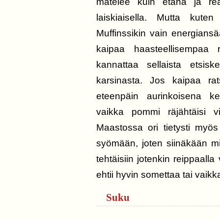
matelee kuin etana ja re
laiskiaisella. Mutta kuten
Muffinssikin vain energiansää
kaipaa haasteellisempaa 
kannattaa sellaista etsisk
karsinasta. Jos kaipaa rat
eteenpäin aurinkoisena k
vaikka pommi räjähtäisi vi
Maastossa ori tietysti myö
syömään, joten siinäkään mi
tehtäisiin jotenkin reippaall
ehtii hyvin somettaa tai vaikk
Suku