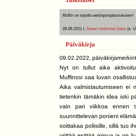
Muffin on tarjolla welshponijalostukseen!
28.08.2021 t.
Arwen Undomiel Dawn
(e. U
Päiväkirja
09.02.2022, päiväkirjamerkin
Nyt on tullut aika aktivoit
Muffinssi saa luvan osallis
Aika valmistautumiseen ei n
tietenkin tämäkin idea iski p
vain pari viikkoa ennen t
suunnittelevan ponieni elämää
soittakaa poliisille, sillä tuo
yrittää esittää minua ja on lu