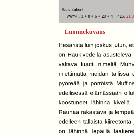
Saavutukset:
VWY-II
, 3 + 8 + 6 + 20 + 4 = 41p.
21.0
Luonnekuvaus
Hesarista luin joskus jutun, 
on Haukivedellä asusteleva I
valtava kuutti nimeltä Muhv
miettimättä meidän tallissa
pyöreää ja pörröistä Muffin
edellisessä elämässään ollut
koostuneet lähinnä kivellä 
Rauhaa rakastava ja lempeä 
edelleen tällaista kiireetöntä
on lähinnä lepäillä laakere