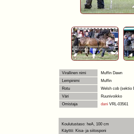
Virallinen nimi
Muffin Dawn
Lempinimi
Muffin
Rotu
Welsh cob (sektio 
Väri
Ruunivoikko
Omistaja
dani
VRL-03561
Koulutustaso: heA, 100 cm
Käyttö: Kisa- ja siitosponi