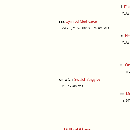
ii.
Fai
YLA2, V
isä
Cymrod Mud Cake
VWY-II, YLA2, rnvkk, 149 cm, wD
ie.
Ne
YLA2, V
ei.
Oc
mrn, 
emä
Ch
Gwalch Angyles
rt, 147 cm, wD
ee.
Ma
rt, 14
Jälkeläiset