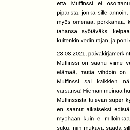
että Muffinssi ei osoittanu
piparista, jonka sille annoi
myös omenaa, porkkanaa, kui
tahansa syötäväksi kelpaa
kuitenkin vedin rajan, ja pon
28.08.2021, päiväkirjamerkin
Muffinssi on saanu viime vu
elämää, mutta vihdoin on t
Muffinssi sai kaikkien n
varsansa! Hieman meinaa huvit
Muffinssista tulevan super 
en saanut aikaiseksi edistä
myöhään kuin ei milloinkaan
suku, niin mukava saada sill