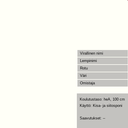
Virallinen nimi
Lempinimi
Rotu
Väri
Omistaja
Koulutustaso: heA, 100 cm
Käyttö: Kisa- ja siitosponi
Saavutukset: --