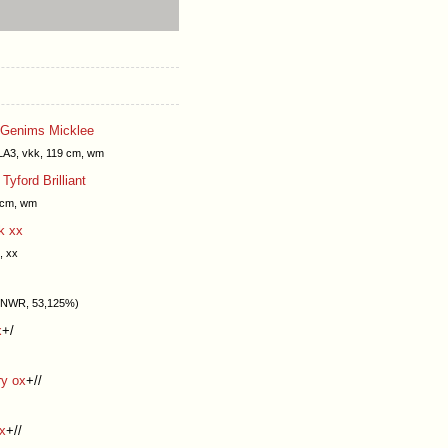
Genims Micklee
LA3, vkk, 119 cm, wm
h
Tyford Brilliant
 cm, wm
k xx
, xx
(NWR, 53,125%)
x
+/
ry ox
+//
x
+//