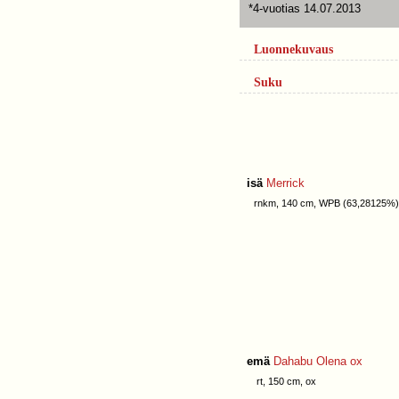
*4-vuotias 14.07.2013
Luonnekuvaus
Suku
isä
Merrick
rnkm, 140 cm, WPB (63,28125%)
emä
Dahabu Olena ox
rt, 150 cm, ox