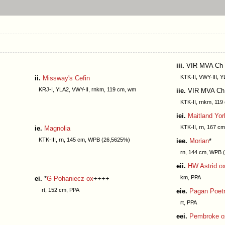
iii.
VIR MVA Ch
KTK-II, VWY-III, Y
ii.
Missway's Cefin
KRJ-I, YLA2, VWY-II, rnkm, 119 cm, wm
iie.
VIR MVA C
KTK-II, rnkm, 119
iei.
Maitland Yor
KTK-II, rn, 167 cm
ie.
Magnolia
KTK-III, rn, 145 cm, WPB (26,5625%)
iee.
Morian
*
rn, 144 cm, WPB 
eii.
HW Astrid o
km, PPA
ei.
*
G Pohaniecz ox
++++
rt, 152 cm, PPA
eie.
Pagan Poet
rt, PPA
eei.
Pembroke o