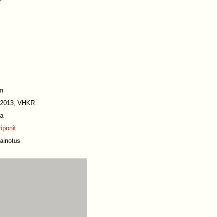
m
2013, VHKR
a
iponit
ainotus