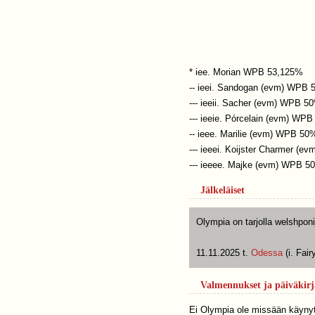
* iee. Morian WPB 53,125%
-- ieei. Sandogan (evm) WPB 
--- ieeii. Sacher (evm) WPB 5
--- ieeie. Pórcelain (evm) W
-- ieee. Marilie (evm) WPB 50
--- ieeei. Koijster Charmer (
--- ieeee. Majke (evm) WPB 5
Jälkeläiset
Olympia on tarjolla welshpon
11.11.2025 t.
Odessa
(i. Fair
Valmennukset ja päiväkirj
Ei Olympia ole missään käynyt