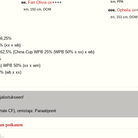
km, PPA
ee.
Farr Olivia ox
++++
km, 150 cm, DOM
eee.
Ophelia ox
trn, 151 cm, DOM
56,25%
0% (xx x wb)
PB 62,5% (China Cup WPB 25% (WPB 50% x xx) x wb)
%
evm) WPB 50% (xx x wm)
0% (wb x xx)
ijalostukseen!
ytale CF), omistaja: Paraatiponit
an poikanen
...