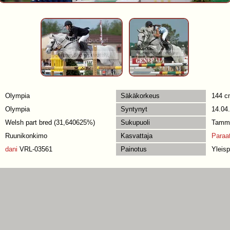
Olympia
Säkäkorkeus
144 c
Olympia
Syntynyt
14.04.
Welsh part bred (31,640625%)
Sukupuoli
Tamm
Ruunikonkimo
Kasvattaja
Paraat
dani
VRL-03561
Painotus
Yleisp