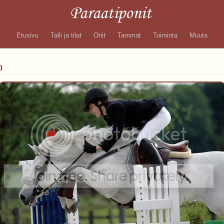
Etusivu
Talli ja tilat
Oriit
Tammat
Toiminta
Muuta
0