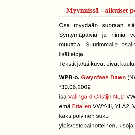
Myynnissä - aikuiset p
Osa myydään suoraan siitosk
Syntymäpäiviä ja nimiä voi
muuttaa. Suurimmalle osall
lisätietoja.
Tekstit ja/tai kuvat eivät kuul
WPB-o.
Gwynfaes Dawn
(N
*30.06.2009
isä
Valingård Cristijn NLD
VWY
emä
Briallen
VWY-III, YLA2,
kaksipolvinen suku
yleis/estepainotteinen, kisoja 