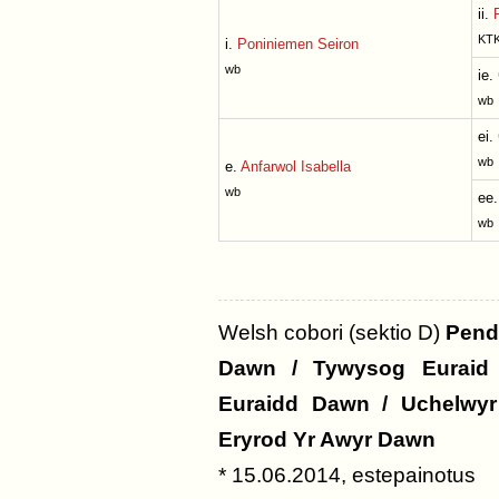
ii.
KTK
i.
Poniniemen Seiron
wb
ie.
wb
ei.
wb
e.
Anfarwol Isabella
wb
ee
wb
Welsh cobori (sektio D)
Pend
Dawn / Tywysog Euraid
Euraidd Dawn / Uchelwy
Eryrod Yr Awyr Dawn
* 15.06.2014, estepainotus