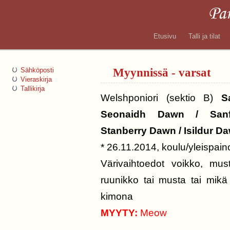
Etusivu
Talli ja tilat
Myynnissä - varsat
Sähköposti
Vieraskirja
Tallikirja
Welshponiori (sektio B)
S
Seonaidh Dawn / San
Stanberry Dawn / Isildur D
* 26.11.2014, koulu/yleispain
Värivaihtoedot voikko, must
ruunikko tai musta tai mikä
kimona
MYYTY:
Meow