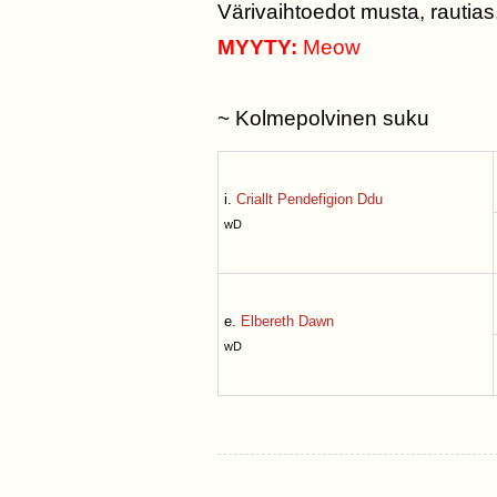
Värivaihtoedot musta, rautias
MYYTY:
Meow
~ Kolmepolvinen suku
i.
Criallt Pendefigion Ddu
wD
e.
Elbereth Dawn
wD