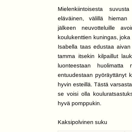
Mielenkiintoisesta suvust
eläväinen, välillä hieman
jälkeen neuvotteluille a
koulukenttien kuningas, jok
Isabella taas edustaa aivan
tamma itsekin kilpaillut la
luonteestaan huolimatta 
entuudestaan pyöräyttänyt 
hyvin esteillä. Tästä varsast
se voisi olla kouluratsastuk
hyvä pomppukin.
Kaksipolvinen suku