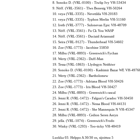
8. Sonoko D. (VRL-0100) - Tiwlip Ivy VH-53434
9. Nöff. (VRL-3561) - Tlws Bonesig VH-50264
10. veya (VRL-3335) - Nevetilda VH-20183
11. veya (VRL-3335) - Typhon Merlin VH-51160
12. Ireth (VRL-3777) - Sulonevan Epic VH-48709
13. Nöff. (VRL-3561) - Fu Ck You WASP
14. Nöff. (VRL-3561) - Duciaid Ariannaid
15. Seira (VRL-9127) - Thunderhead VH-54602
16. Zoe (VRL-1773) - Jacobine 55850
17. Milbu (VRL-8893) - Greenwich's Fychan
18. Werty (VRL-2362) - Duff-Man
19. Tessa (VRL-1863) - Llydegyn Neithiwr
20. Sonoko D. (VRL-0100) - Kashimir Bazar WE VH-4976
21. Werty (VRL-2362) - Bartholomew
22. Zoe (VRL-1773) - Adriana Blood VH-50426
23. Zoe (VRL-1773) - Iris Blood VH-50427
24. Milbu (VRL-8893) - Greenwich's rascal
25. Jenni R. (VRL-1472) - Falgun's Caradoc VH-50450
26. Jenni R. (VRL-1472) - Nessa Blood VH-44131
27. Jenni R. (VRL-1472) - She Mannequin N VH-45347
28. Milbu (VRL-8893) - Cedion Seren Aeryn
29. jella. (VRL-1074) - Greenwich's Frodo
30. Winky (VRL-1293) - Too-ticky VH-48419
Luokka 03. Helppo A 30/30 os, sijoittuu 5