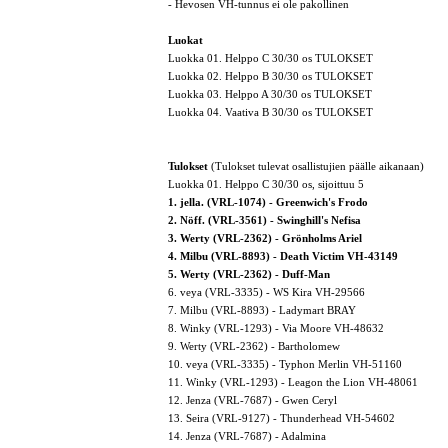
- Hevosen VH-tunnus ei ole pakollinen
Luokat
Luokka 01. Helppo C 30/30 os TULOKSET
Luokka 02. Helppo B 30/30 os TULOKSET
Luokka 03. Helppo A 30/30 os TULOKSET
Luokka 04. Vaativa B 30/30 os TULOKSET
Tulokset
(Tulokset tulevat osallistujien päälle aikanaan)
Luokka 01. Helppo C 30/30 os, sijoittuu 5
1. jella. (VRL-1074) - Greenwich's Frodo
2. Nöff. (VRL-3561) - Swinghill's Nefisa
3. Werty (VRL-2362) - Grönholms Ariel
4. Milbu (VRL-8893) - Death Victim VH-43149
5. Werty (VRL-2362) - Duff-Man
6. veya (VRL-3335) - WS Kira VH-29566
7. Milbu (VRL-8893) - Ladymart BRAY
8. Winky (VRL-1293) - Via Moore VH-48632
9. Werty (VRL-2362) - Bartholomew
10. veya (VRL-3335) - Typhon Merlin VH-51160
11. Winky (VRL-1293) - Leagon the Lion VH-48061
12. Jenza (VRL-7687) - Gwen Ceryl
13. Seira (VRL-9127) - Thunderhead VH-54602
14. Jenza (VRL-7687) - Adalmina