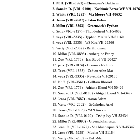
1. Nöff. (VRL-3561) - Champion's Duldsam
2. Sonoko D. (VRL-0100) - Kashimir Bazar WE VH-497
3. Winky (VRL-1293) - Via Moore VH-48632
4. Jenza (VRL-7687) - Están Delina
5. Milbu (VRL-8893) - Greenwich's Fychan
6. Seira (VRL-9127) - Thunderhead VH-54602
7. veya (VRL-3335) - Typhon Merlin VH-51160
8. veya (VRL-3335) - WS Kira VH-29566
9. Werty (VRL-2362) - Bartholomew
10. Milbu (VRL-8893) - Aubergine Farley
11. Zoe (VRL-1773) - Iris Blood VH-50427
12. jella. (VRL-1074) - Greenwich's Frodo
13. Tessa (VRL-1863) - Cedion Afon Mai
14. veya (VRL-3335) - Nevetilda VH-20183
15. Nöff. (VRL-3561) - Collfarn Rhosod
16. Zoe (VRL-1773) - Adriana Blood VH-50426
17. Sonoko D. (VRL-0100) - Abigail Blood VH-43497
18. Jenza (VRL-7687) - Aaron Adam
19. Werty (VRL-2362) - Grönholms Ariel
20. Tessa (VRL-1863) - YAN Anakin
21. Sonoko D. (VRL-0100) - Tiwlip Ivy VH-53434
22. Milbu (VRL-8893) - Greenwich's rascal
23. Jenni R. (VRL-1472) - She Mannequin N VH-45347
24. Jassu (VRL-5958) - Musket VH-51184
25. Werty (VRL-2362) - Duff-Man