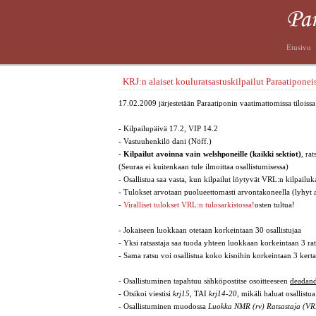
Etusivu
KRJ:n alaiset kouluratsastuskilpailut Paraatiponei
17.02.2009 järjestetään Paraatiponin vaatimattomissa tiloiss
- Kilpailupäivä 17.2, VIP 14.2
- Vastuuhenkilö dani (Nöff.)
-
Kilpailut avoinna vain welshponeille (kaikki sektiot)
, ra
(Seuraa ei kuitenkaan tule ilmoittaa osallistumisessa)
- Osallistua saa vasta, kun kilpailut löytyvät VRL:n kilpailuka
- Tulokset arvotaan puolueettomasti arvontakoneella (lyhyt 
-
Viralliset tulokset VRL:n tulosarkistossa!
osten tultua!
- Jokaiseen luokkaan otetaan korkeintaan 30 osallistujaa
- Yksi ratsastaja saa tuoda yhteen luokkaan korkeintaan 3 ra
- Sama ratsu voi osallistua koko kisoihin korkeintaan 3 kerta
- Osallistuminen tapahtuu sähköpostitse osoitteeseen
deadand
- Otsikoi viestisi
krj15
, TAI
krj14-20
, mikäli haluat osallist
- Osallistuminen muodossa
Luokka NMR (rv) Ratsastaja (V