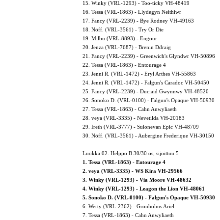
15. Winky (VRL-1293) - Too-ticky VH-48419
16. Tessa (VRL-1863) - Llydegyn Neithiwr
17. Fancy (VRL-2239) - Bye Rodney VH-49163
18. Nöff. (VRL-3561) - Try Or Die
19. Milbu (VRL-8893) - Engour
20. Jenza (VRL-7687) - Brenin Ddraig
21. Fancy (VRL-2239) - Greenwich's Glyndwr VH-50896
22. Tessa (VRL-1863) - Entourage 4
23. Jenni R. (VRL-1472) - Eryl Arthes VH-55863
24. Jenni R. (VRL-1472) - Falgun's Caradoc VH-50450
25. Fancy (VRL-2239) - Duciaid Gwynnwy VH-48520
26. Sonoko D. (VRL-0100) - Falgun's Opaque VH-50930
27. Tessa (VRL-1863) - Cahn Anwyliaeth
28. veya (VRL-3335) - Nevetilda VH-20183
29. Ireth (VRL-3777) - Sulonevan Epic VH-48709
30. Nöff. (VRL-3561) - Aubergine Frederique VH-30150
Luokka 02. Helppo B 30/30 os, sijoittuu 5
1. Tessa (VRL-1863) - Entourage 4
2. veya (VRL-3335) - WS Kira VH-29566
3. Winky (VRL-1293) - Via Moore VH-48632
4. Winky (VRL-1293) - Leagon the Lion VH-48061
5. Sonoko D. (VRL-0100) - Falgun's Opaque VH-50930
6. Werty (VRL-2362) - Grönholms Ariel
7. Tessa (VRL-1863) - Cahn Anwyliaeth