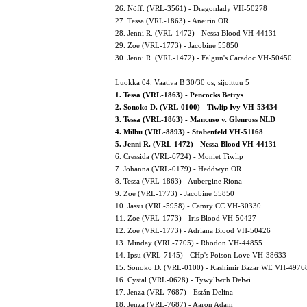
26. Nöff. (VRL-3561) - Dragonlady VH-50278
27. Tessa (VRL-1863) - Aneirin OR
28. Jenni R. (VRL-1472) - Nessa Blood VH-44131
29. Zoe (VRL-1773) - Jacobine 55850
30. Jenni R. (VRL-1472) - Falgun's Caradoc VH-50450
Luokka 04. Vaativa B 30/30 os, sijoittuu 5
1. Tessa (VRL-1863) - Pencocks Betrys
2. Sonoko D. (VRL-0100) - Tiwlip Ivy VH-53434
3. Tessa (VRL-1863) - Mancuso v. Glenross NLD
4. Milbu (VRL-8893) - Stabenfeld VH-51168
5. Jenni R. (VRL-1472) - Nessa Blood VH-44131
6. Cressida (VRL-6724) - Moniet Tiwlip
7. Johanna (VRL-0179) - Heddwyn OR
8. Tessa (VRL-1863) - Aubergine Riona
9. Zoe (VRL-1773) - Jacobine 55850
10. Jassu (VRL-5958) - Camry CC VH-30330
11. Zoe (VRL-1773) - Iris Blood VH-50427
12. Zoe (VRL-1773) - Adriana Blood VH-50426
13. Minday (VRL-7705) - Rhodon VH-44855
14. Ipsu (VRL-7145) - CHp's Poison Love VH-38633
15. Sonoko D. (VRL-0100) - Kashimir Bazar WE VH-4976
16. Cystal (VRL-0628) - Tywyllwch Delwi
17. Jenza (VRL-7687) - Están Delina
18. Jenza (VRL-7687) - Aaron Adam