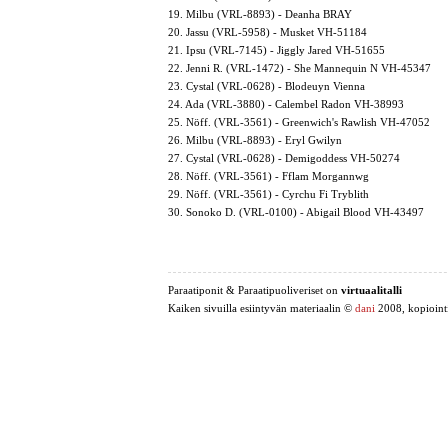
19. Milbu (VRL-8893) - Deanha BRAY
20. Jassu (VRL-5958) - Musket VH-51184
21. Ipsu (VRL-7145) - Jiggly Jared VH-51655
22. Jenni R. (VRL-1472) - She Mannequin N VH-45347
23. Cystal (VRL-0628) - Blodeuyn Vienna
24. Ada (VRL-3880) - Calembel Radon VH-38993
25. Nöff. (VRL-3561) - Greenwich's Rawlish VH-47052
26. Milbu (VRL-8893) - Eryl Gwilyn
27. Cystal (VRL-0628) - Demigoddess VH-50274
28. Nöff. (VRL-3561) - Fflam Morgannwg
29. Nöff. (VRL-3561) - Cyrchu Fi Tryblith
30. Sonoko D. (VRL-0100) - Abigail Blood VH-43497
Paraatiponit & Paraatipuoliveriset on
virtuaalitalli
Kaiken sivuilla esiintyvän materiaalin ©
dani
2008, kopiointi