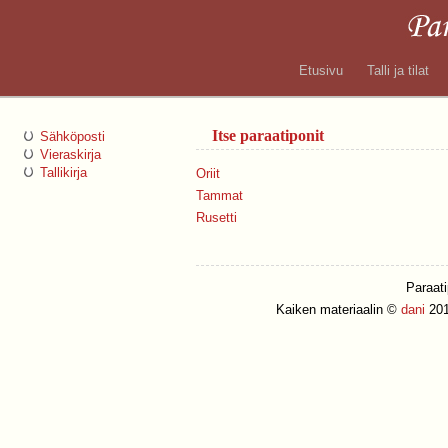
Etusivu
Talli ja tilat
Itse paraatiponit
Sähköposti
Vieraskirja
Tallikirja
Oriit
Tammat
Rusetti
Paraat
Kaiken materiaalin ©
dani
2011