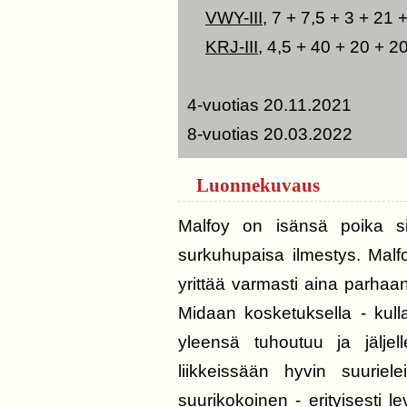
VWY-III
, 7 + 7,5 + 3 + 21 
KRJ-III
, 4,5 + 40 + 20 + 2
4-vuotias 20.11.2021
8-vuotias 20.03.2022
Luonnekuvaus
Malfoy on isänsä poika s
surkuhupaisa ilmestys. Malfo
yrittää varmasti aina parhaan
Midaan kosketuksella - kull
yleensä tuhoutuu ja jäljel
liikkeissään hyvin suuri
suurikokoinen - erityisesti