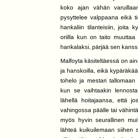
koko ajan vähän varuillaa
pysyttelee valppaana eikä t
hankaliin tilanteisiin, joita 
oriilla kun on taito muuttaa
hankalaksi, pärjää sen kanssa
Malfoyta käsiteltäessä on ai
ja hanskoilla, eikä kypäräkään
tohelo ja mestari tallomaan 
kun se vaihtaakin lennost
lähellä hoitajaansa, että jo
vahingossa päälle tai vähint
myös hyvin seurallinen mui
lähteä kuikuilemaan siihen s