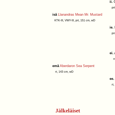
ii.
C
prt,
isä
Llanandras Mean Mr. Mustard
KTK-III, VWY-III, prt, 151 cm, wD
ie.
prn,
ei.
rnvk
emä
Aberdaron Sea Serpent
rt, 143 cm, wD
ee.
rt, 
Jälkeläiset