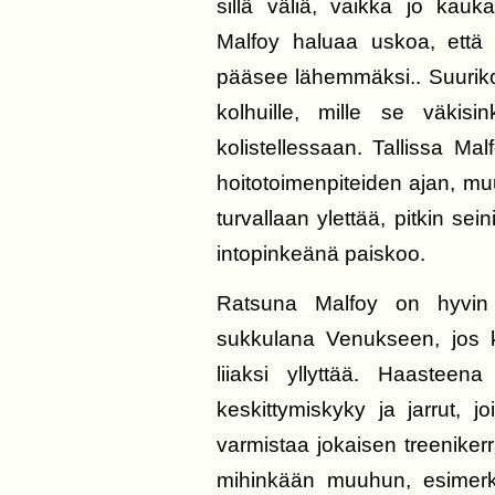
sillä väliä, vaikka jo kauk
Malfoy haluaa uskoa, että k
pääsee lähemmäksi.. Suuriko
kolhuille, mille se väkis
kolistellessaan. Tallissa Mal
hoitotoimenpiteiden ajan, muut
turvallaan ylettää, pitkin sein
intopinkeänä paiskoo.
Ratsuna Malfoy on hyvin 
sukkulana Venukseen, jos ku
liiaksi yllyttää. Haastee
keskittymiskyky ja jarrut, 
varmistaa jokaisen treenikerr
mihinkään muuhun, esimerki